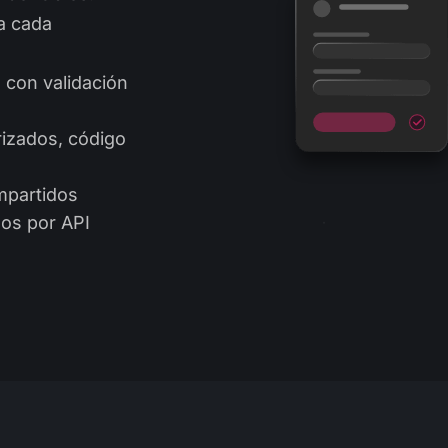
 a cada
 con validación
rizados, código
mpartidos
los por API