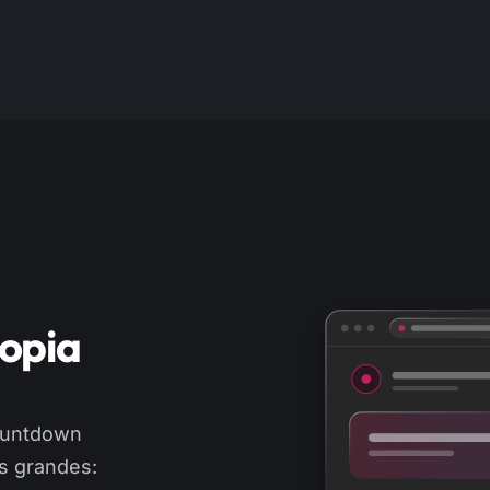
ropia
countdown
os grandes: