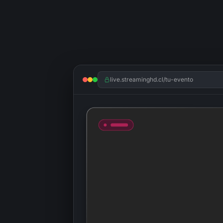
live.streaminghd.cl/tu-evento