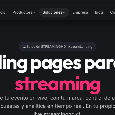
icio
Productora
Soluciones
Empresa
Blog
Co
Solución STREAMINGHD · XtreamLanding
ing pages para
streaming
e tu evento en vivo, con tu marca: control de 
uestas y analítica en tiempo real. En tu propi
live.streaminghd.cl.